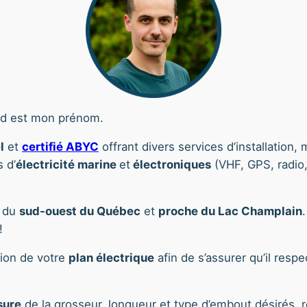
aud est mon prénom.
l
et
certifié ABYC
offrant divers services d’installation,
 d’
électricité marine
et
électroniques
(VHF, GPS, radio,
, du
sud-ouest du Québec
et
proche du Lac Champlain
!
tion de votre
plan électrique
afin de s’assurer qu’il resp
sure
de la grosseur, longueur et type d’embout désirés, 