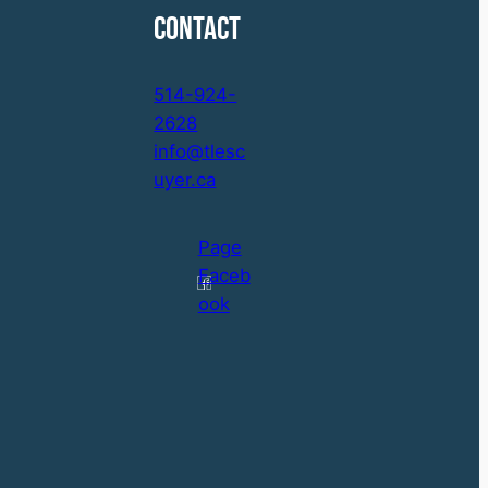
Contact
514-924-
2628
info@tlesc
uyer.ca
Page
Faceb
ook