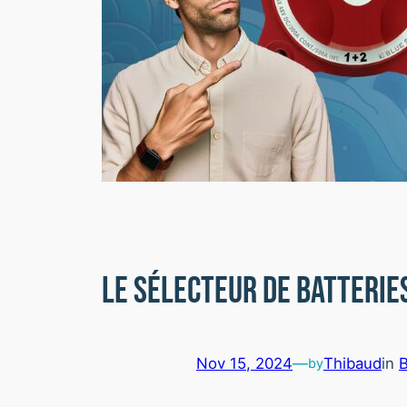
Le sélecteur de batterie
Nov 15, 2024
—
Thibaud
in
B
by