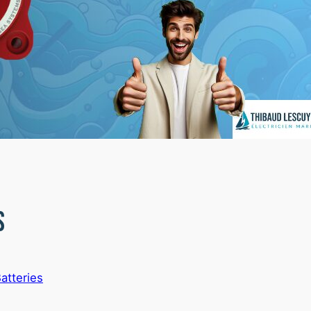
s
atteries