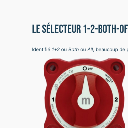
Le sélecteur 1-2-both-OF
Identifié
1+2
ou
Both
ou
All
, beaucoup de p